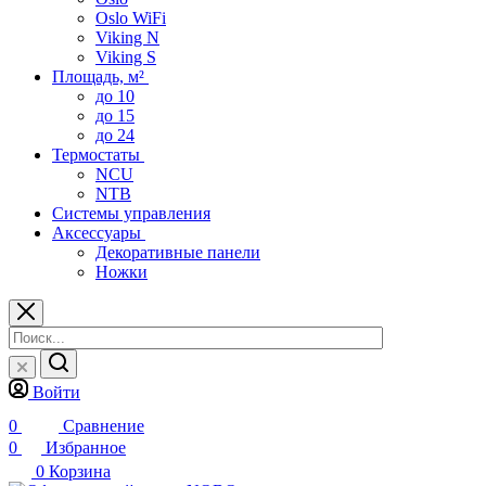
Oslo WiFi
Viking N
Viking S
Площадь, м²
до 10
до 15
до 24
Термостаты
NCU
NTB
Системы управления
Аксессуары
Декоративные панели
Ножки
Войти
0
Сравнение
0
Избранное
0
Корзина