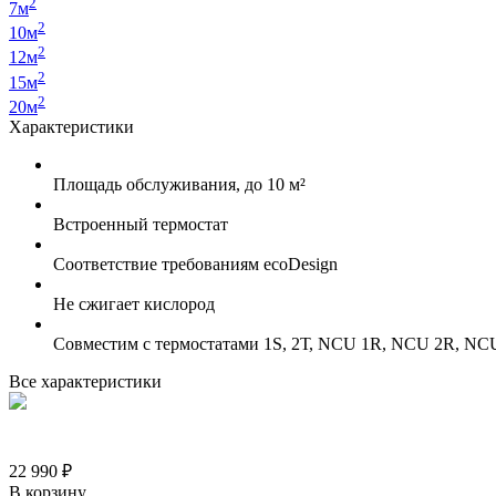
2
7м
2
10м
2
12м
2
15м
2
20м
Характеристики
Площадь обслуживания, до 10 м²
Встроенный термостат
Соответствие требованиям ecoDesign
Не сжигает кислород
Совместим с термостатами 1S, 2Т, NCU 1R, NCU 2R, NC
Все характеристики
22 990 ₽
В корзину