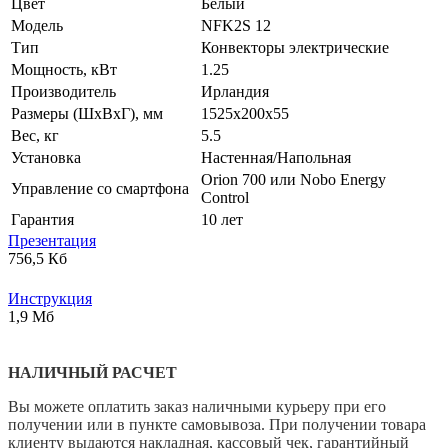
Цвет
Белый
Модель
NFK2S 12
Тип
Конвекторы электрические
Мощность, кВт
1.25
Производитель
Ирландия
Размеры (ШxВxГ), мм
1525x200x55
Вес, кг
5.5
Установка
Настенная/Напольная
Orion 700 или Nobo Energy
Управление со смартфона
Control
Гарантия
10 лет
Презентация
756,5 Кб
Инструкция
1,9 Мб
НАЛИЧНЫЙ РАСЧЕТ
Вы можете оплатить заказ наличными курьеру при его
получении или в пункте самовывоза. При получении товара
клиенту выдаются накладная, кассовый чек, гарантийный