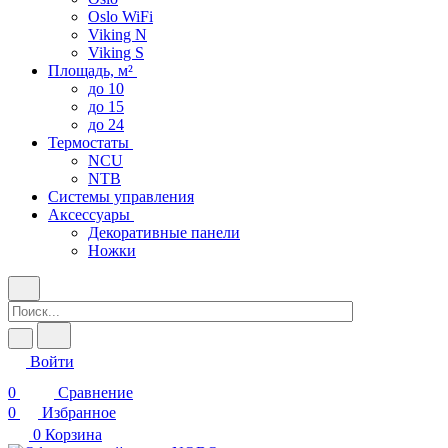
Oslo WiFi
Viking N
Viking S
Площадь, м²
до 10
до 15
до 24
Термостаты
NCU
NTB
Системы управления
Аксессуары
Декоративные панели
Ножки
Войти
0
Сравнение
0
Избранное
0
Корзина